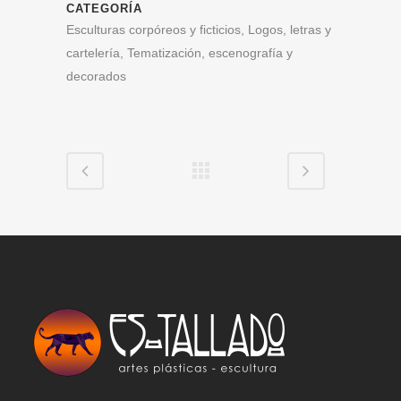
CATEGORÍA
Esculturas corpóreos y ficticios, Logos, letras y
cartelería, Tematización, escenografía y
decorados