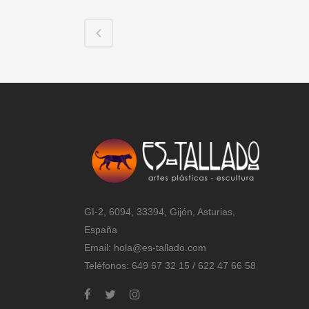
GI-2, 6094, 33394, Gijón, Asturias,
España
Email:
hola@es-tallado.com
Teléfonos: 649 67 32 15 / 622 47 66 58