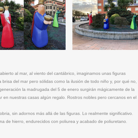
bierto al mar, al viento del cantábrico, imaginamos unas figuras
a brisa del mar pero sólidas como la ilusión de todo niño y, por qué no,
s generación la madrugada del 5 de enero surgirán mágicamente de la
r en nuestras casas algún regalo. Rostros nobles pero cercanos en el
ria, sin adornos más allá de las figuras. Lo realmente significativo.
rna de hierro, endurecidos con poliurea y acabado de poliuretano.