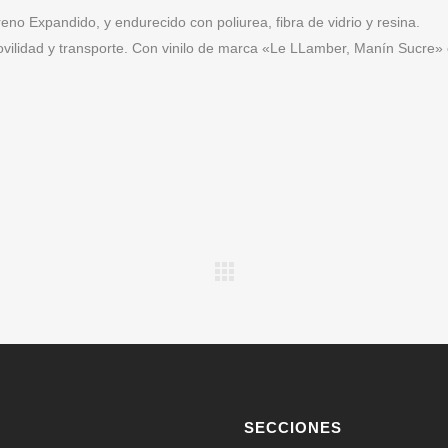
ireno Expandido, y endurecido con poliurea, fibra de vidrio y resina.
ovilidad y transporte. Con vinilo de marca «Le LLamber, Manín Sucre» 
SECCIONES