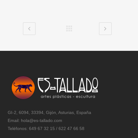
GI-2, 6094, 33394, Gijón, Asturias, España
Email:
hola@es-tallado.com
Teléfonos: 649 67 32 15 / 622 47 66 58