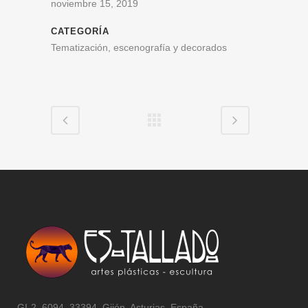
noviembre 15, 2019
CATEGORÍA
Tematización, escenografía y decorados
GI-2, 6094, 33394, Gijón, Asturias, España