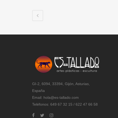
GI-2, 6094, 33394, Gijón, Asturias,
España
Email:
hola@es-tallado.com
Teléfonos: 649 67 32 15 / 622 47 66 58