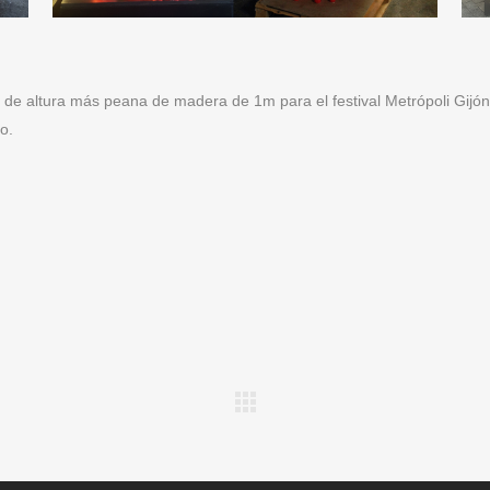
 de altura más peana de madera de 1m para el festival Metrópoli Gijón
o.